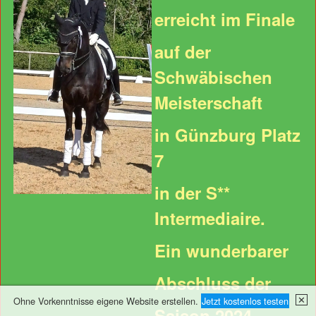
erreicht im Finale
auf der
Schwäbischen
Meisterschaft
in Günzburg Platz
7
in der S**
Intermediaire.
Ein wunderbarer
Abschluss der
✕
Ohne Vorkenntnisse eigene Website erstellen.
Jetzt kostenlos testen
Saison 2024