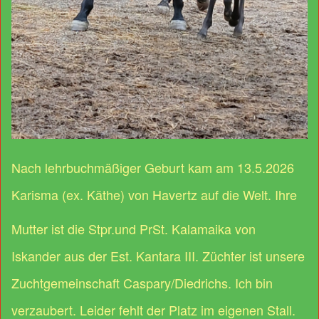
Nach lehrbuchmäßiger Geburt kam am 13.5.2026
Karisma (ex. Käthe) von Havertz auf die Welt. Ihre
Mutter ist die Stpr.und PrSt. Kalamaika von
Iskander aus der Est. Kantara III. Züchter ist unsere
Zuchtgemeinschaft Caspary/Diedrichs. Ich bin
verzaubert. Leider fehlt der Platz im eigenen Stall.