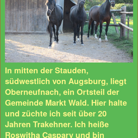
In mitten der Stauden,
südwestlich von Augsburg, liegt
Oberneufnach, ein Ortsteil der
Gemeinde Markt Wald. Hier halte
und züchte ich seit über 20
Jahren Trakehner. Ich heiße
Roswitha Caspary und bin